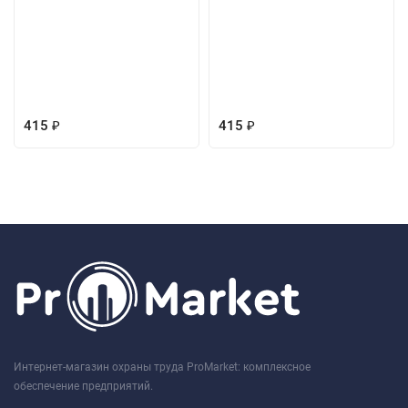
415
415
₽
₽
Интернет-магазин охраны труда ProMarket: комплексное
обеспечение предприятий.