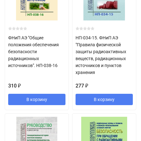
ФНиП АЭ "Общие
НП-034-15. ФНиП АЭ
положения обеспечения
"Правила физической
безопасности
защиты радиоактивных
радиационных
веществ, радиационных
источников". НП-038-16
источников и пунктов
хранения
310
277
₽
₽
В корзину
В корзину