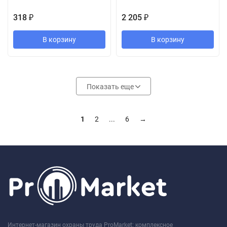
318
2 205
₽
₽
В корзину
В корзину
Показать еще
1
2
...
6
→
Интернет-магазин охраны труда ProMarket: комплексное