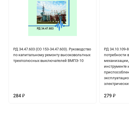
РД 34.47.603 (СО 153-34.47.603). Руководство
РД 34.10.109-8
по капитальному ремонту высоковольтных
потребности 
трехполюсных выключателей ВМПЭ-10
механизации,
инструменте 
приспособлен
эксплуатацион
электрических
284
279
₽
₽