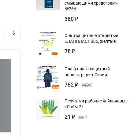
смывающими средствами
№766
380
₽
›
Очки защитные открытые
ЕЛАНПЛАСТ 305, желтые
78
₽
Плащ влагозащитный
полиэстр цвет Синий
782
₽
950
₽
Перчатки рабочие нейлоновые
«Лайм-2»
21
₽
55
₽