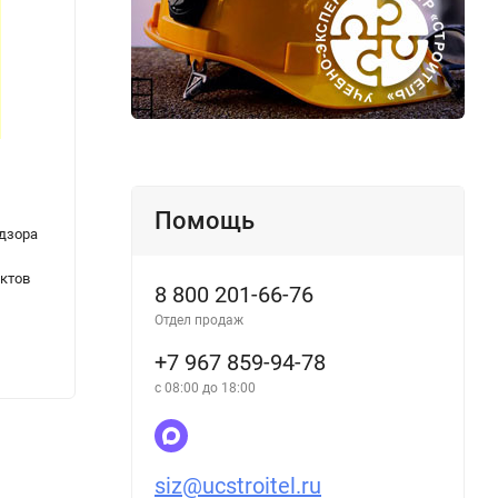
Инструкция по эксплуатации
РД 34.
стационарных свинцово-кислотных
Метод
Помощь
адзора
аккумуляторных батарей. РД 34.50.502-91
транс
и
(СО 153-34.50.502-91)
ктов
8 800 201-66-76
Отдел продаж
+7 967 859-94-78
273
284
₽
с 08:00 до 18:00
siz@ucstroitel.ru