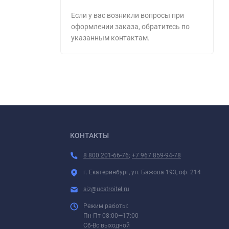
Если у вас возникли вопросы при
оформлении заказа, обратитесь по
указанным контактам.
КОНТАКТЫ
8 800 201-66-76
;
+7 967 859-94-78
г. Екатеринбург, ул. Бажова 193, оф. 214
siz@ucstroitel.ru
Режим работы:
Пн-Пт 08:00—17:00
Сб-Вс выходной