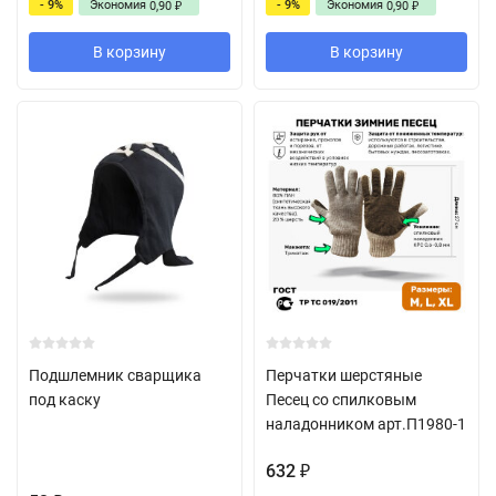
- 9%
Экономия
- 9%
Экономия
0,90
0,90
₽
₽
В корзину
В корзину
Подшлемник сварщика
Перчатки шерстяные
под каску
Песец со спилковым
наладонником арт.П1980-1
632
₽