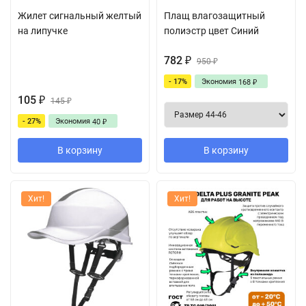
Жилет сигнальный желтый
Плащ влагозащитный
на липучке
полиэстр цвет Синий
782
₽
950
₽
- 17%
Экономия
168
₽
105
₽
145
₽
- 27%
Экономия
40
₽
В корзину
В корзину
Хит!
Хит!