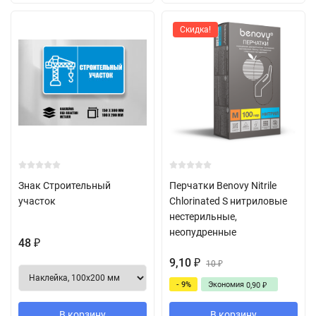
Скидка!
Знак Строительный
Перчатки Benovy Nitrile
участок
Chlorinated S нитриловые
нестерильные,
неопудренные
48
₽
9,10
₽
10
₽
- 9%
Экономия
0,90
₽
В корзину
В корзину