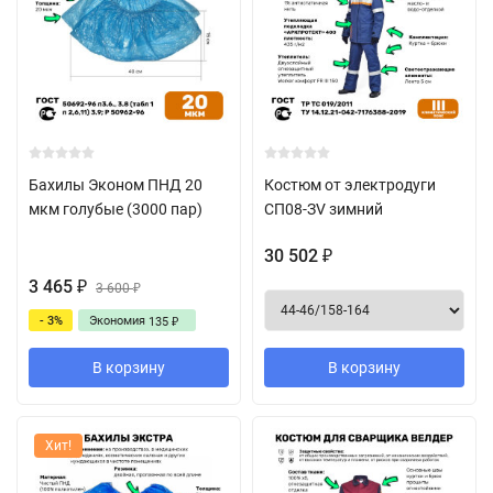
Бахилы Эконом ПНД 20
Костюм от электродуги
мкм голубые (3000 пар)
СП08-ЗV зимний
30 502
₽
3 465
₽
3 600
₽
- 3%
Экономия
135
₽
В корзину
В корзину
Хит!