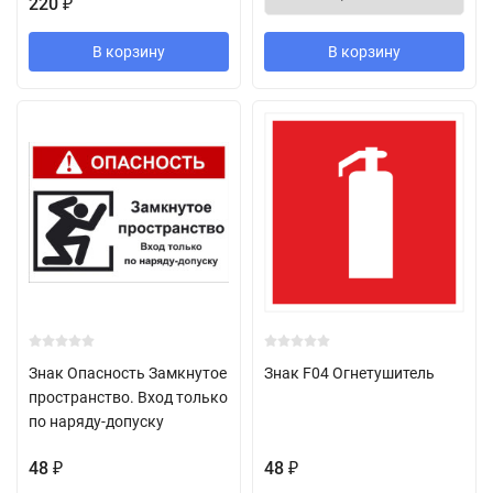
220
₽
В корзину
В корзину
Знак Опасность Замкнутое
Знак F04 Огнетушитель
пространство. Вход только
по наряду-допуску
48
48
₽
₽