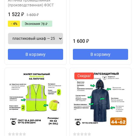
Аптечка промышленная
(производственная) ФЭСТ
1 522
₽
1 600
₽
- 4%
Экономия
78
₽
1 600
₽
В корзину
В корзину
Скидка!