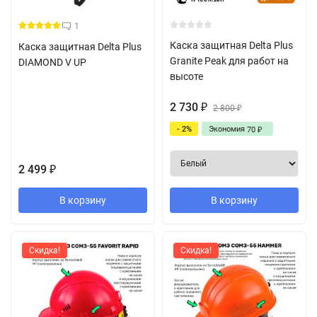
1
Каска защитная Delta Plus
Каска защитная Delta Plus
Granite Peak для работ на
DIAMOND V UP
высоте
2 730
₽
2 800
₽
- 2%
Экономия
70
₽
2 499
₽
В корзину
В корзину
Скидка!
Скидка!