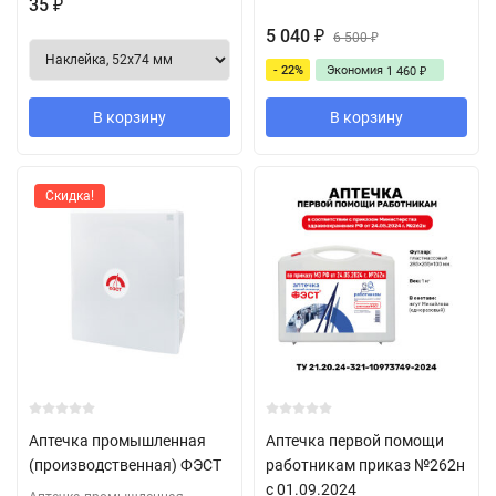
35
₽
5 040
₽
6 500
₽
- 22%
Экономия
1 460
₽
В корзину
В корзину
Скидка!
Аптечка промышленная
Аптечка первой помощи
(производственная) ФЭСТ
работникам приказ №262н
с 01.09.2024