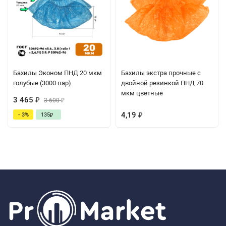
Бахилы Эконом ПНД 20 мкм
Бахилы экстра прочные с
голубые (3000 пар)
двойной резинкой ПНД 70
мкм цветные
3 465
₽
3 600
₽
4,19
- 3%
135
₽
₽