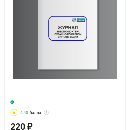
4,40
балла
?
220
₽