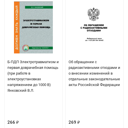
Б-ПДП Электротравматизм и
Об обращении с
первая доврачебная помощь
радиоактивными отходами и
(при работе в
о внесении изменений в
электроустановках
отдельные законодательные
напряжением до 1000 В)
акты Российской Федерации
Янковский В.Л.
266
269
₽
₽