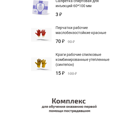
Салфетка спиртовая для
инъекций 60*100 мм
3
₽
Перчатки рабочие
маслобензостойкие красные
70
₽
90
₽
Краги рабочие спилковые
комбинированные утепленные
(синтепон)
15
₽
100
₽