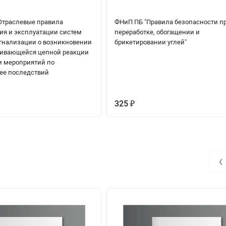
 Отраслевые правила
ФНиП ПБ "Правила безопасности п
ия и эксплуатации систем
переработке, обогащении и
гнализации о возникновении
брикетировании углей"
ивающейся цепной реакции
и мероприятий по
ее последствий
325
₽
‹