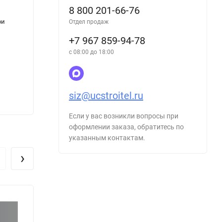
8 800 201-66-76
ри
Санитарные правила по гигиене труда
Прави
Отдел продаж
водителей автомобилей
элект
+7 967 859-94-78
с 08:00 до 18:00
siz@ucstroitel.ru
221
756
₽
Если у вас возникли вопросы при
оформлении заказа, обратитесь по
указанным контактам.
›