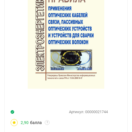
Артикул:
00000021744
2,90
балла
?