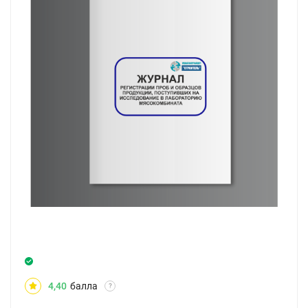
4,40
балла
?