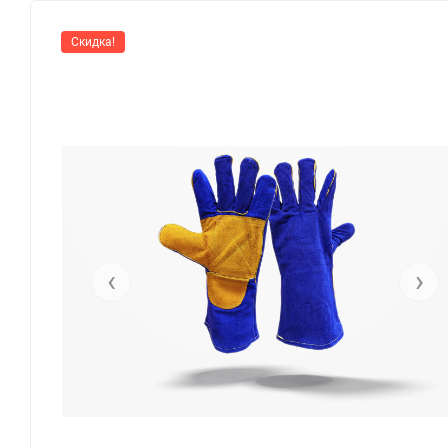
Скидка!
‹
›