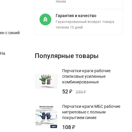
линии
Гарантия и качество
Гарантированный возврат товара
течение 10 дней
ен с синий
 На
Популярные товары
Перчатки-краги рабочие
спилковые усиленные
комбинированные
52
₽
230
₽
Перчатки-краги МБС рабочие
нитриловые с полным
покрытием синие
108
₽