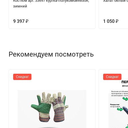
Костюм арт. 33697 куртка-полукомбинезон,
Халат белый 
зимний
9 397
1 050
₽
₽
Рекомендуем посмотреть
Скидка!
Скидка!