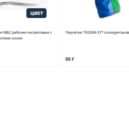
ги МБС рабочие нитриловые с
Перчатки TEGERA 977 полиуретано
ытием синие
88
₽