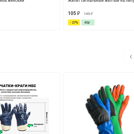
бязь женский
Жилет сигнальный желтый на лип
105
₽
145
₽
- 27%
40
₽
‹