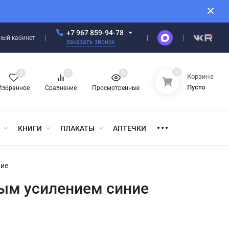
+7 967 859-94-78
ный кабинет
заказать звонок
0
0
0
0
Корзина
Пусто
Избранное
Сравнение
Просмотренные
КНИГИ
ПЛАКАТЫ
АПТЕЧКИ
ние
вым усилением синие