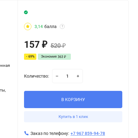
3,14
балла
?
157
₽
520
₽
- 69%
Экономия
363
₽
енная
Количество:
ты,
В КОРЗИНУ
Купить в 1 клик
Заказ по телефону:
+7 967 859-94-78