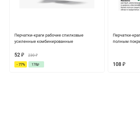
Перчатки-краги рабочие спилковые
Перчатки-кра
усиленные комбинированные
полным покр
52
₽
230
₽
108
- 77%
178
₽
₽