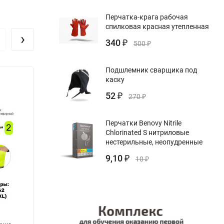
Перчатка-крага рабочая
спилковая красная утепленная
›
340
₽
500
₽
Подшлемник сварщика под
каску
52
₽
270
₽
Перчатки Benovy Nitrile
Chlorinated S нитриловые
нестерильные, неопудренные
9,10
₽
10
₽