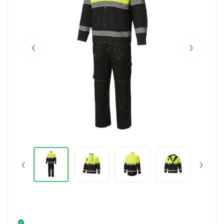
‹
›
‹
›