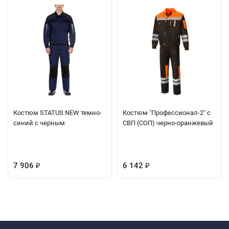
Костюм STATUS NEW темно-
Костюм "Профессионал-2" с
синий с черным
СВП (СОП) черно-оранжевый
7 906
6 142
₽
₽