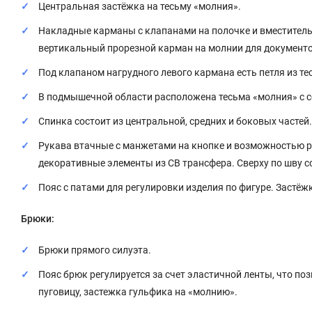
Центральная застёжка на тесьму «молния».
Накладные карманы с клапанами на полочке и вместитель
вертикальный прорезной карман на молнии для документо
Под клапаном нагрудного левого кармана есть петля из т
В подмышечной области расположена тесьма «молния» с с
Спинка состоит из центральной, средних и боковых частей.
Рукава втачные с манжетами на кнопке и возможностью р
декоративные элементы из СВ трансфера. Сверху по шву со
Пояс с патами для регулировки изделия по фигуре. Застёж
Брюки:
Брюки прямого силуэта.
Пояс брюк регулируется за счет эластичной ленты, что по
пуговицу, застежка гульфика на «молнию».