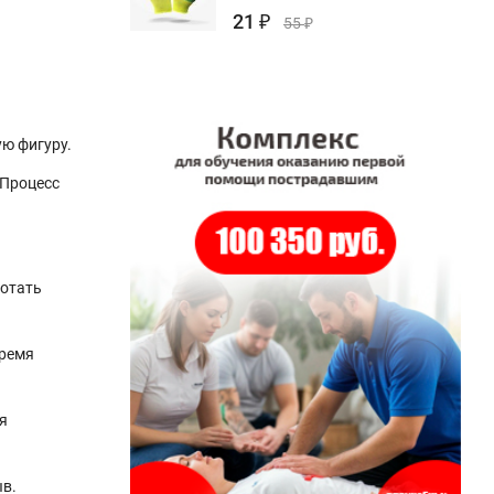
21
₽
55
₽
ую фигуру.
 Процесс
ботать
время
я
ыв.