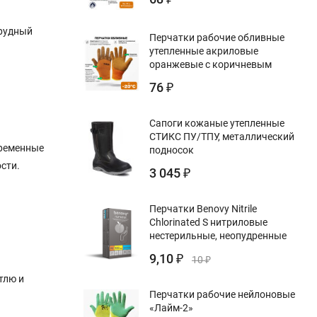
грудный
Перчатки рабочие обливные
утепленные акриловые
оранжевые с коричневым
76
₽
Сапоги кожаные утепленные
СТИКС ПУ/ТПУ, металлический
временные
подносок
сти.
3 045
₽
Перчатки Benovy Nitrile
Chlorinated S нитриловые
нестерильные, неопудренные
9,10
₽
10
₽
тлю и
Перчатки рабочие нейлоновые
«Лайм-2»