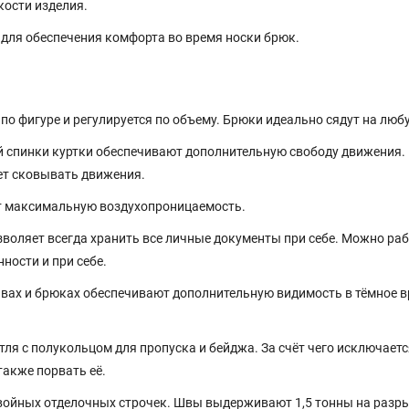
кости изделия.
 для обеспечения комфорта во время носки брюк.
по фигуре и регулируется по объему. Брюки идеально сядут на люб
 спинки куртки обеспечивают дополнительную свободу движения.
ет сковывать движения.
т максимальную воздухопроницаемость.
воляет всегда хранить все личные документы при себе. Можно ра
ности и при себе.
авах и брюках обеспечивают дополнительную видимость в тёмное 
ля с полукольцом для пропуска и бейджа. За счёт чего исключаетс
также порвать её.
войных отделочных строчек. Швы выдерживают 1,5 тонны на разр