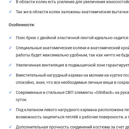
В области колен есть усиления для увеличения износостой
Так же в области колен заложены анатомические вытачки
Особенности:
Пояс брюк с двойной эластичной лентой идеально садится 
Специальные анатомические колени и анатомический крой
работы будет максимально удобным, так как ничто не буд
Увеличенная вентиляция в подмышечной зоне гарантируе
Вместительный нагрудный карман на молнии на куртке поз
спокойно, зная, что все необходимые личные вещи в сохран
Современные и стильные СВП элементы «GlinBack» на рук
суток.
Под клапаном левого нагрудного кармана расположена пет
возможность зацепиться петлёй о рабочие поверхности, а 
Дополнительная прочность соединений костюма за счет д