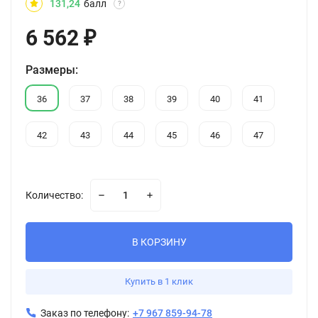
131,24
балл
?
6 562
₽
Размеры:
36
37
38
39
40
41
42
43
44
45
46
47
Количество:
В КОРЗИНУ
Купить в 1 клик
Заказ по телефону:
+7 967 859-94-78