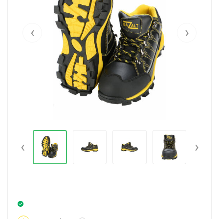
‹
›
‹
›