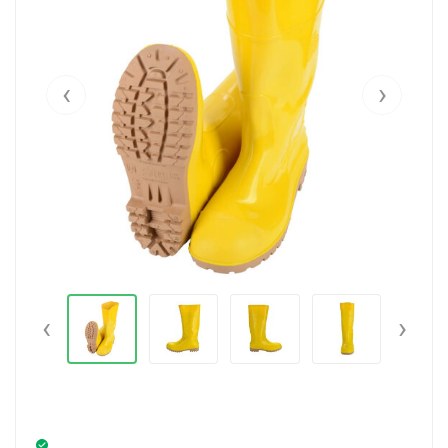
‹
›
‹
›