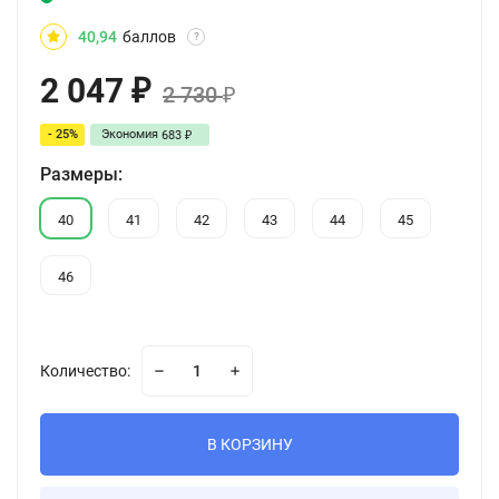
40,94
баллов
?
2 047
₽
2 730
₽
- 25%
Экономия
683
₽
Размеры:
40
41
42
43
44
45
46
Количество:
В КОРЗИНУ