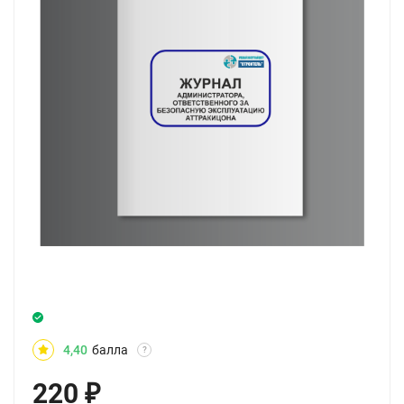
4,40
балла
?
220
₽