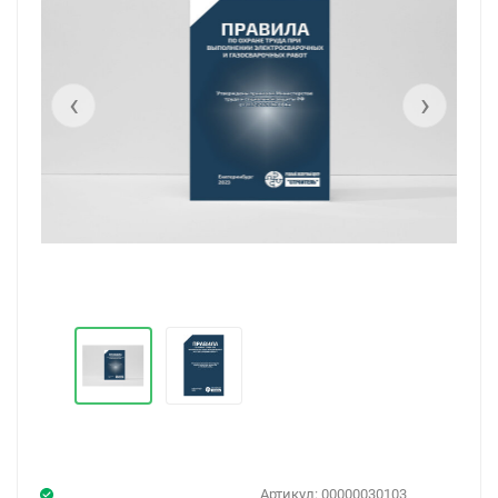
‹
›
Артикул:
00000030103