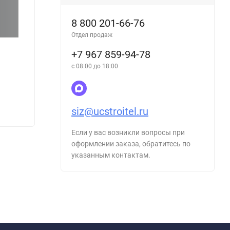
8 800 201-66-76
Отдел продаж
+7 967 859-94-78
Журнал взрыхлений механических
Журна
с 08:00 до 18:00
фильтров
приво
siz@ucstroitel.ru
220
220
₽
Если у вас возникли вопросы при
оформлении заказа, обратитесь по
указанным контактам.