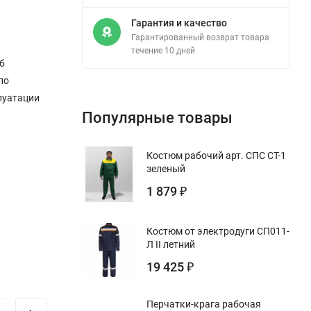
Гарантия и качество
Гарантированный возврат товара
течение 10 дней
б
по
луатации
Популярные товары
Костюм рабочий арт. СПС СТ-1
зеленый
1 879
₽
Костюм от электродуги СП011-
Л II летний
19 425
₽
Перчатки-крага рабочая