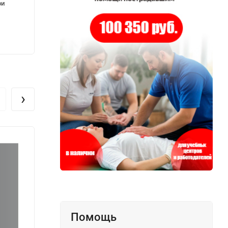
ри
топливно-энергетического комплекса
138
941
₽
›
Помощь