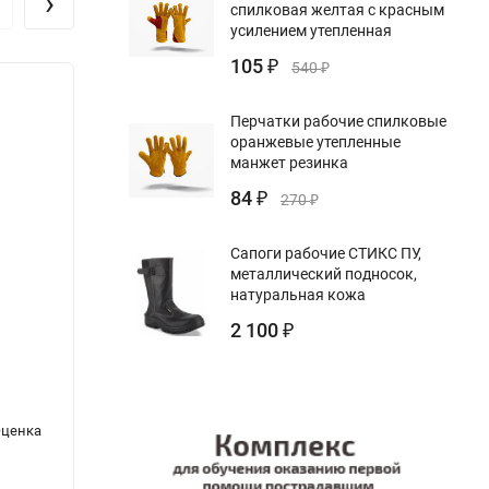
›
спилковая желтая с красным
усилением утепленная
105
₽
540
₽
Перчатки рабочие спилковые
оранжевые утепленные
манжет резинка
84
₽
270
₽
Сапоги рабочие СТИКС ПУ,
металлический подносок,
натуральная кожа
2 100
₽
Правила информирования субъектами
СП 131
Оценка
топливно-энергетического комплекса об
Строи
угрозах совершения и о совершении актов
(Акту
незаконного вмешательства на объектах
99*)