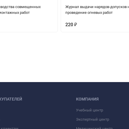
зводства совмещенных
Журнал выдачи нарядов-допусков 
монтажных работ
проведение огневых работ
220
₽
КУПАТЕЛЕЙ
КОМПАНИЯ
Учебный центр
а
Экспертный центр
 клиентам
Медицинский центр