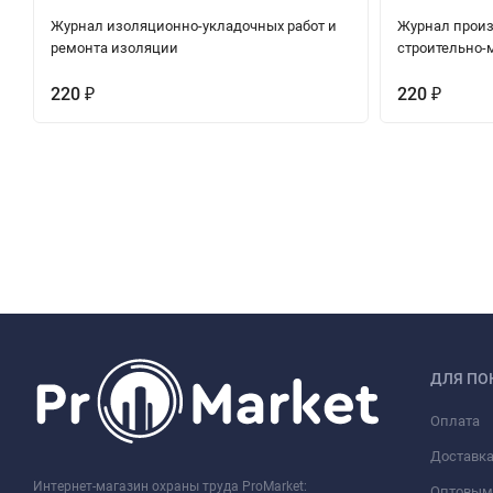
Журнал изоляционно-укладочных работ и
Журнал прои
ремонта изоляции
строительно-
220
220
₽
₽
ДЛЯ ПО
Оплата
Доставк
Интернет-магазин охраны труда ProMarket:
Оптовым