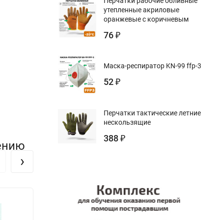
Перчатки рабочие обливные
утепленные акриловые
оранжевые с коричневым
76
₽
Маска-респиратор KN-99 ffp-3
52
₽
Перчатки тактические летние
нескользящие
388
₽
ению
›