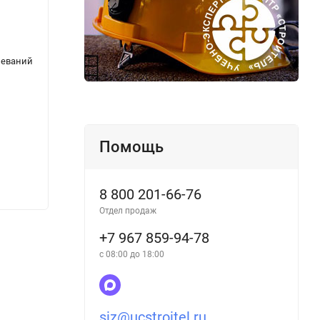
леваний
ТИ Р М-068-2002 (СО 153-34.03.245-2002).
Прави
Типовая инструкция по охране труда для
средс
электромонтера по обслуживанию
смыва
подстанций
Помощь
365
380
8 800 201-66-76
₽
Отдел продаж
+7 967 859-94-78
с 08:00 до 18:00
siz@ucstroitel.ru