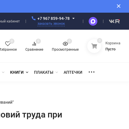
+7 967 859-94-78
ный кабинет
заказать звонок
0
0
0
0
Корзина
Пусто
Избранное
Сравнение
Просмотренные
КНИГИ
ПЛАКАТЫ
АПТЕЧКИ
еваний"
ловий труда при