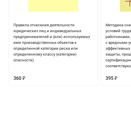
Правила отнесения деятельности
Методика сни
юридических лиц и индивидуальных
условий труд
предпринимателей и (или) используемых
работниками,
ими производственных объектов к
с вредными у
определенной категории риска или
эффективных 
определенному классу (категории)
защиты, прош
опасности)
сертификацию
соответствую
360
395
₽
₽