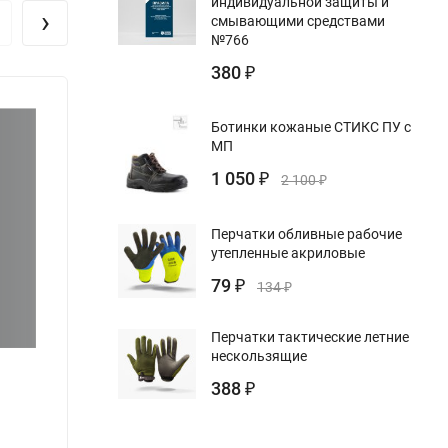
индивидуальной защиты и
›
смывающими средствами
№766
380
₽
Ботинки кожаные СТИКС ПУ с
МП
1 050
₽
2 100
₽
Перчатки обливные рабочие
утепленные акриловые
79
₽
134
₽
Перчатки тактические летние
нескользящие
388
₽
Журнал контроля работы ДС (ДУ)
Журна