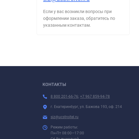
Если у вас возникли вопросы при
оформлении заказа, обратитесь по
указанным контактам.
КОНТАКТЫ
8 800 201-66-76
;
+7 967 859-94-78
г. Екатеринбург, ул. Бажова 193, оф. 214
siz@ucstroitel.ru
Режим работы:
Пн-Пт 08:00—17:00
Сб-Вс выходной