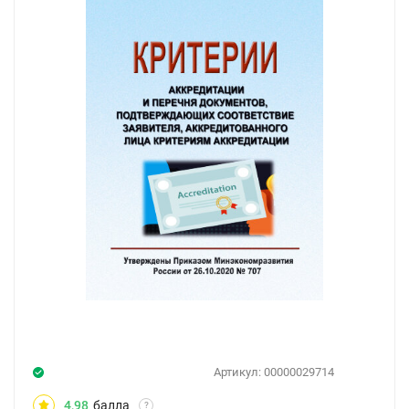
Артикул:
00000029714
4,98
балла
?