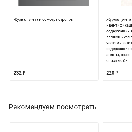
Журнал учета и осмотра стропов
Журнал учета
идентификаци
содержащих в
являющихся о
частями, а та
содержащих 
агенты, опас
опасные би
232
220
₽
₽
Рекомендуем посмотреть