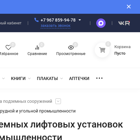
+7 967 859-94-78
ный кабинет
заказать звонок
0
0
0
0
Корзина
Пусто
Избранное
Сравнение
Просмотренные
КНИГИ
ПЛАКАТЫ
АПТЕЧКИ
ва подземных сооружений
нерудной и угольной промышленности
дземных лифтовых установок
ромышленности