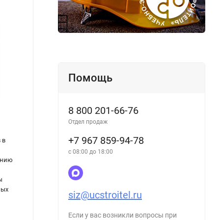
Помощь
8 800 201-66-76
Отдел продаж
+7 967 859-94-78
 в
ОСТ 153-39.3-052-2003 Техническая
Крите
эксплуатация газораспределительных
докум
с 08:00 до 18:00
ению
систем. Газонаполнительные станции и
соотв
пункты. Склады бытовых баллонов.
лица 
ы
Автозаправочные станции
ных
siz@ucstroitel.ru
Если у вас возникли вопросы при