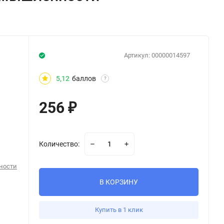
Артикул:
00000014597
5,12
баллов
?
256
₽
Количество:
ности
В КОРЗИНУ
Купить в 1 клик