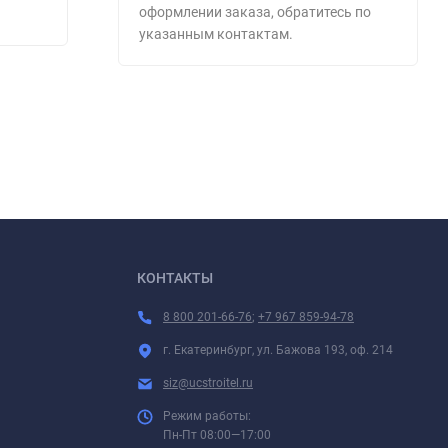
оформлении заказа, обратитесь по
243
249
₽
указанным контактам.
КОНТАКТЫ
8 800 201-66-76
;
+7 967 859-94-78
г. Екатеринбург, ул. Бажова 193, оф. 214
siz@ucstroitel.ru
Режим работы:
Пн-Пт 08:00—17:00