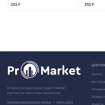
253
252
₽
₽
ДЛЯ ПО
Оплата
Доставк
Интернет-магазин охраны труда ProMarket:
Оптовым
комплексное обеспечение предприятий.
Возврат
|
Политика персональных данных
Карта сайта
Новости