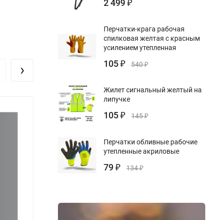
2 499
₽
Перчатки-крага рабочая
спилковая желтая с красным
усилением утепленная
105
₽
540
›
₽
Жилет сигнальный желтый на
липучке
105
₽
145
₽
Перчатки обливные рабочие
утепленные акриловые
79
₽
134
₽