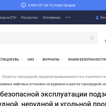
8-800-201-66-76 Отдел продаж
ход на ЕТН
Рассрочка
Оптовикам
Лич
СПЕЦОБУВЬ
СИЗ
ЖУРНАЛЫ
ЗНАКИ БЕЗОПАСНОСТИ
Объекты горнорудной, нерудной промышленности и строительст
одземных лифтовых установок на рудниках и шахтах горнорудной, 
о безопасной эксплуатации по
рудной, нерудной и угольной п