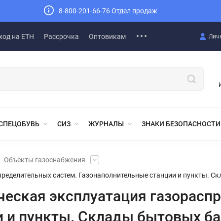
8-800-201-66-76 Отдел продаж
ход на ЕТН
Рассрочка
Оптовикам
Лич
СПЕЦОБУВЬ
СИЗ
ЖУРНАЛЫ
ЗНАКИ БЕЗОПАСНОСТИ
Объекты газоснабжения
спределительных систем. Газонаполнительные станции и пункты. 
ическая эксплуатация газорасп
и и пункты. Склады бытовых б