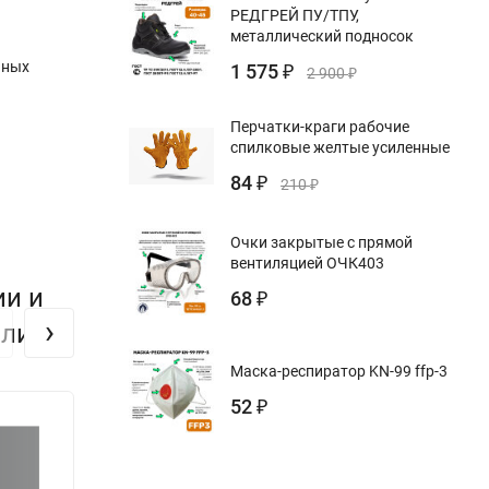
РЕДГРЕЙ ПУ/ТПУ,
металлический подносок
ьных
1 575
₽
2 900
₽
Перчатки-краги рабочие
спилковые желтые усиленные
84
₽
210
₽
Очки закрытые с прямой
вентиляцией ОЧК403
ии и
68
₽
›
или
Маска-респиратор KN-99 ffp-3
52
₽