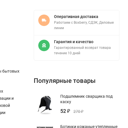
Оперативная доставка
Работаем с Boxberry, СДЭК, Деловые
линии
Гарантия и качество
Гарантированный возврат товара
течение 10 дней
ды бытовых
Популярные товары
ых
Подшлемник сварщика под
зации и
каску
вовой
52
₽
270
₽
ции
Ботинки кожаные утепленные