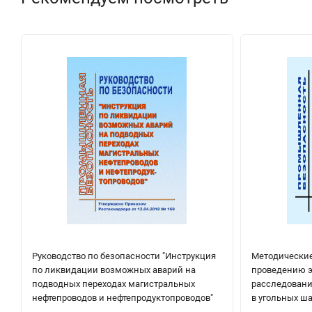
Руководство по безопасности "Инструкция
Методические
по ликвидации возможных аварий на
проведению э
подводных переходах магистральных
расследовани
нефтепроводов и нефтепродуктопроводов"
в угольных ша