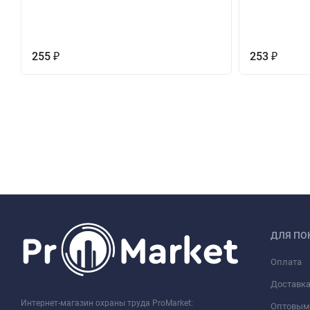
255
253
₽
₽
ДЛЯ ПО
Оплата
Доставк
Интернет-магазин охраны труда ProMarket:
Оптовым