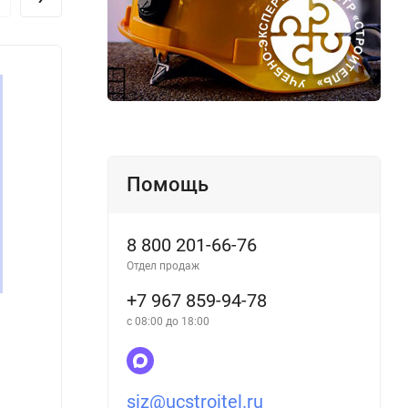
Помощь
8 800 201-66-76
Отдел продаж
+7 967 859-94-78
с 08:00 до 18:00
Перечень взрывчатых материалов,
Лифты
оборудования и приборов взрывного дела,
пуско
допущенных к применению в Российской
орган
Федерации
контр
siz@ucstroitel.ru
резул