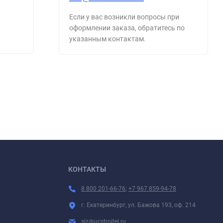
2012
Если у вас возникли вопросы при
оформлении заказа, обратитесь по
указанным контактам.
241
235
₽
КОНТАКТЫ
8 800 201-66-76
;
+7 967 859-94-78
г. Екатеринбург, ул. Бажова 193, оф. 214
siz@ucstroitel.ru