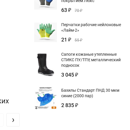
покрытием Люкс
63
₽
70
₽
Перчатки рабочие нейлоновые
«Лайм-2»
21
₽
55
₽
Сапоги кожаные утепленные
СТИКС ПУ/ТПУ, металлический
подносок
3 045
₽
Бахилы Стандарт ПНД 30 мкм
синие (2000 пар)
ких
2 835
₽
›