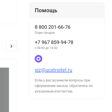
вредными и (или) опасными условиями
труда, а такж
Помощь
980
266
₽
8 800 201-66-76
Отдел продаж
+7 967 859-94-78
›
с 08:00 до 18:00
siz@ucstroitel.ru
Если у вас возникли вопросы при
оформлении заказа, обратитесь по
указанным контактам.