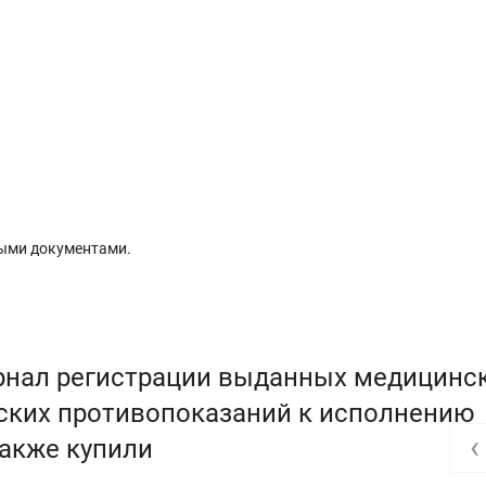
ыми документами.
рнал регистрации выданных медицинс
ских противопоказаний к исполнению
‹
также купили