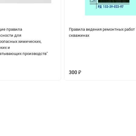
ие правила
Правила ведения ремонтных работ 
сности для
скважинах
опасных химических,
ких и
атывающих производств"
300
₽