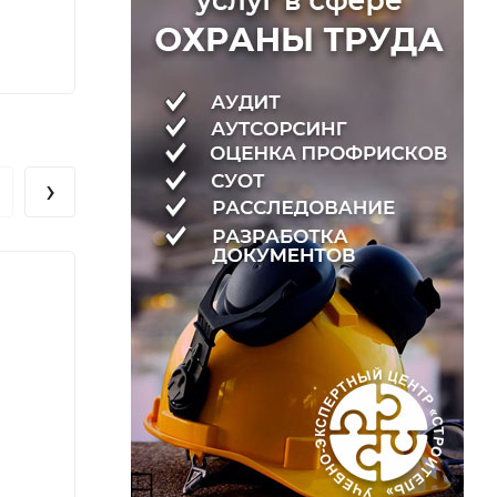
220
220
₽
›