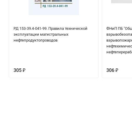
РД 153-39.4-041-99. Правила технической
ФНиП ПБ "Общ
эксплуатации магистральных
взрывобезопа
нефтепродуктопроводов
взрывопожаро
нефтехимичес
нефтеперераб
305
306
₽
₽