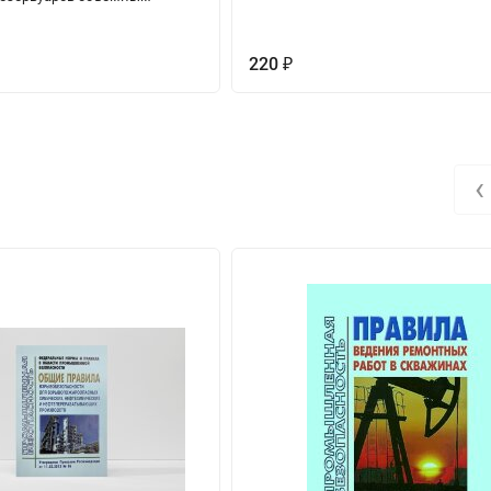
220
₽
‹