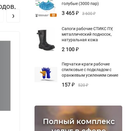
голубые (3000 пар)
одов,
3 465
›
₽
3 600
₽
Сапоги рабочие СТИКС ПУ,
металлический подносок,
натуральная кожа
2 100
₽
Перчатки-краги рабочие
спилковые с подкладом с
оранжевым усилением синие
157
₽
520
₽
Журнал выдачи-приема ключ-бирок
Журна
инстр