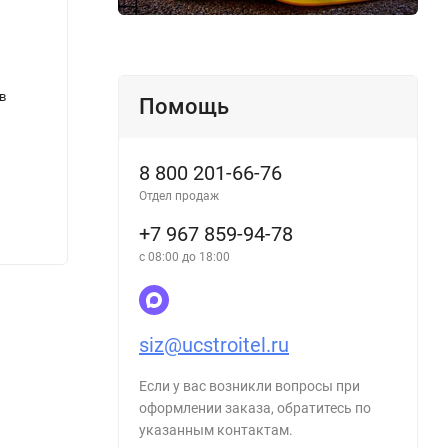
в
РД 11-07-2007 Инструкция по
Реком
Помощь
проектированию, изготовлению и
специ
безопасной эксплуатации стропов
осуще
грузовых
промы
8 800 201-66-76
соору
Отдел продаж
+7 967 859-94-78
290
283
₽
с 08:00 до 18:00
siz@ucstroitel.ru
Если у вас возникли вопросы при
оформлении заказа, обратитесь по
указанным контактам.