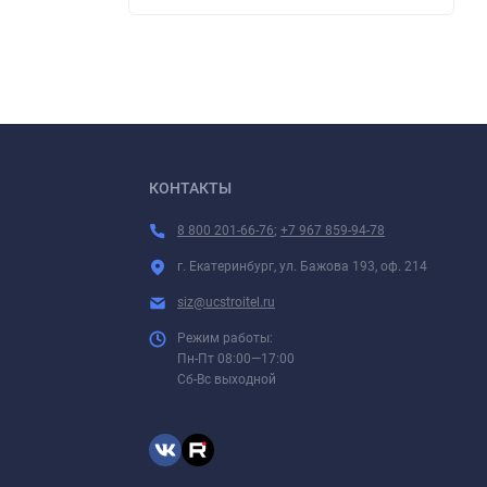
КОНТАКТЫ
8 800 201-66-76
;
+7 967 859-94-78
г. Екатеринбург, ул. Бажова 193, оф. 214
siz@ucstroitel.ru
Режим работы:
Пн-Пт 08:00—17:00
Сб-Вс выходной