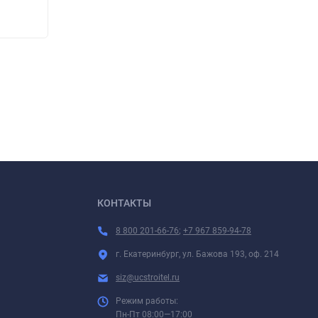
220
220
₽
КОНТАКТЫ
8 800 201-66-76
;
+7 967 859-94-78
г. Екатеринбург, ул. Бажова 193, оф. 214
siz@ucstroitel.ru
Режим работы:
Пн-Пт 08:00—17:00