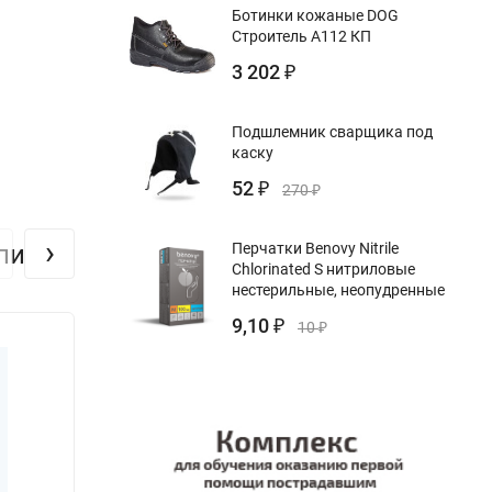
Ботинки кожаные DOG
Строитель А112 КП
3 202
₽
Подшлемник сварщика под
каску
52
₽
270
₽
›
упили
Перчатки Benovy Nitrile
Chlorinated S нитриловые
нестерильные, неопудренные
9,10
₽
10
₽