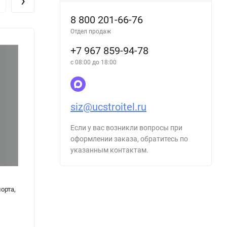
›
8 800 201-66-76
Отдел продаж
+7 967 859-94-78
с 08:00 до 18:00
siz@ucstroitel.ru
Если у вас возникли вопросы при
оформлении заказа, обратитесь по
указанным контактам.
орта,
Журнал регистрации посетителей для
Журна
контрольно-пропускных пунктов,
польз
администраторов, постов охраны