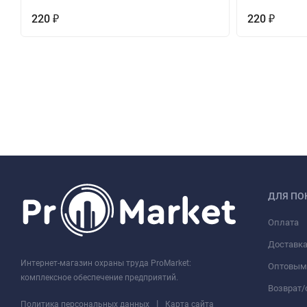
220
220
₽
₽
ДЛЯ ПО
Оплата
Доставк
Интернет-магазин охраны труда ProMarket:
Оптовым
комплексное обеспечение предприятий.
Возврат
|
Политика персональных данных
Карта сайта