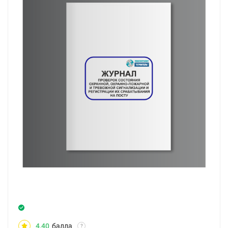
4,40
балла
?