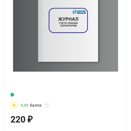
4,40
балла
?
220
₽