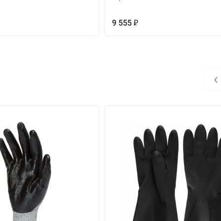
9 555
₽
‹