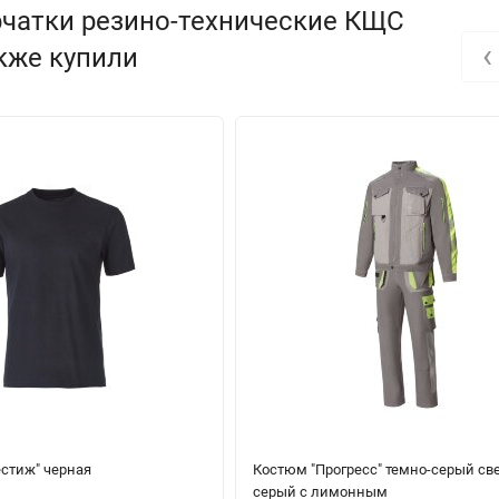
рчатки резино-технические КЩС
‹
акже купили
естиж" черная
Костюм "Прогресс" темно-серый све
серый с лимонным