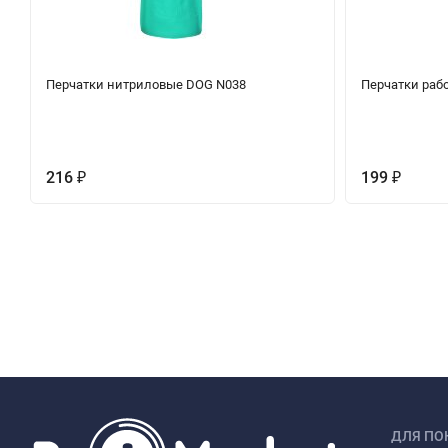
Перчатки нитриловые DOG N038
Перчатки рабо
216
199
₽
₽
ДЛЯ ПО