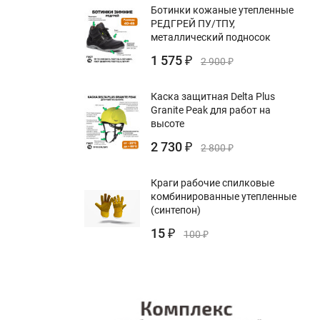
Ботинки кожаные утепленные
РЕДГРЕЙ ПУ/ТПУ,
металлический подносок
1 575
₽
2 900
₽
Каска защитная Delta Plus
Granite Peak для работ на
высоте
2 730
₽
2 800
₽
Краги рабочие спилковые
комбинированные утепленные
(синтепон)
15
₽
100
₽