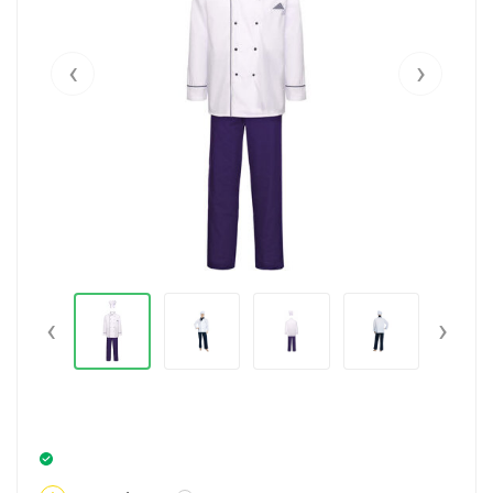
‹
›
‹
›