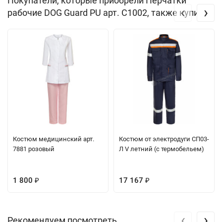
Покупатели, которые приобрели Перчатки
‹
›
рабочие DOG Guard PU арт. С1002, также купили
Костюм медицинский арт.
Костюм от электродуги СП03-
7881 розовый
Л V летний (с термобельем)
1 800
17 167
₽
₽
‹
›
Рекомендуем посмотреть