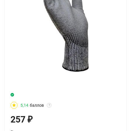
5,14
баллов
?
257
₽