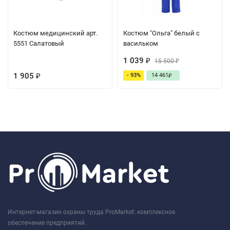
Костюм медицинский арт.
Костюм "Ольга" белый с
5551 Салатовый
васильком
1 039
₽
15 500
₽
1 905
- 93%
14 461
₽
₽
Интернет-магазин охраны труда ProMarket: комплексное
обеспечение предприятий.