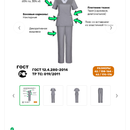
‹
›
‹
›