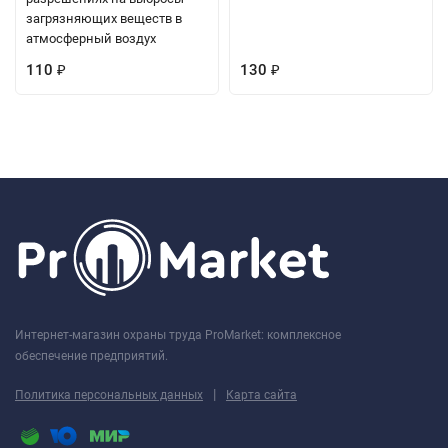
загрязняющих веществ в
атмосферный воздух
110
130
₽
₽
Интернет-магазин охраны труда ProMarket: комплексное
обеспечение предприятий.
|
Политика персональных данных
Карта сайта