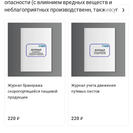
опасности (с влиянием вредных веществ и
‹
›
неблагоприятных производственн, также купили
Журнал бракеража
Журнал учета движения
скоропортящейся пищевой
путевых листов
продукции
220
220
₽
₽