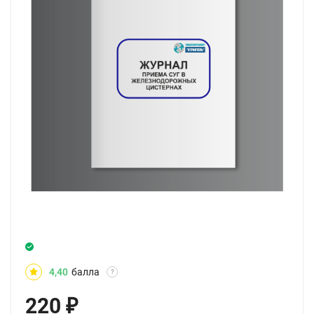
4,40
балла
?
220
₽