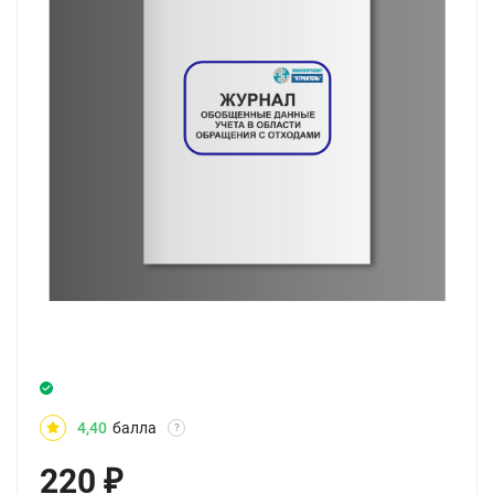
4,40
балла
?
220
₽