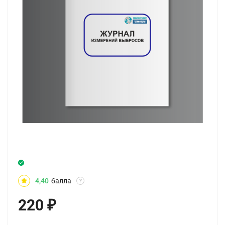
4,40
балла
?
220
₽