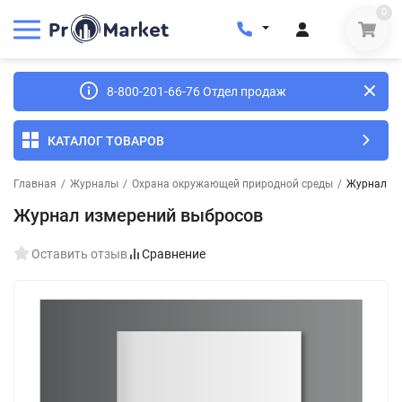
0
8-800-201-66-76 Отдел продаж
КАТАЛОГ ТОВАРОВ
Главная
/
Журналы
/
Охрана окружающей природной среды
/
Журнал из
Журнал измерений выбросов
Оставить отзыв
Сравнение