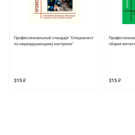
Профессиональный стандарт "Специалист
Профессионал
по неразрушающему контролю"
сборке метал
315
315
₽
₽