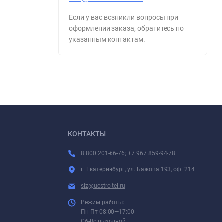
Если у вас возникли вопросы при
оформлении заказа, обратитесь по
указанным контактам.
КОНТАКТЫ
8 800 201-66-76
;
+7 967 859-94-78
г. Екатеринбург, ул. Бажова 193, оф. 214
siz@ucstroitel.ru
Режим работы:
Пн-Пт 08:00—17:00
Сб-Вс выходной