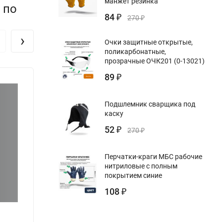
манжет резинка
 по
84
₽
270
₽
›
Очки защитные открытые,
поликарбонатные,
прозрачные ОЧК201 (0-13021)
89
₽
Подшлемник сварщика под
каску
52
₽
270
₽
Перчатки-краги МБС рабочие
нитриловые с полным
покрытием синие
108
₽