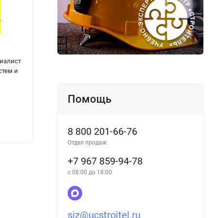
циалист
Профессиональный стандарт "Работник по
Профе
стем и
оперативному управлению
по уп
гидроэлектростанциями/
орган
гидроаккумулирующими
Помощь
электростанциями"
8 800 201-66-76
319
315
₽
Отдел продаж
+7 967 859-94-78
с 08:00 до 18:00
siz@ucstroitel.ru