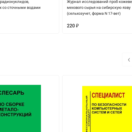
 радионуклидов,
Журнал исследований проб кожеве
 со сточными водами
мехового сырья на сибирскую язву
(сельхозучет, форма N 17-вет)
220
₽
‹