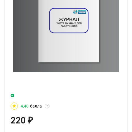
4,40
балла
?
220
₽