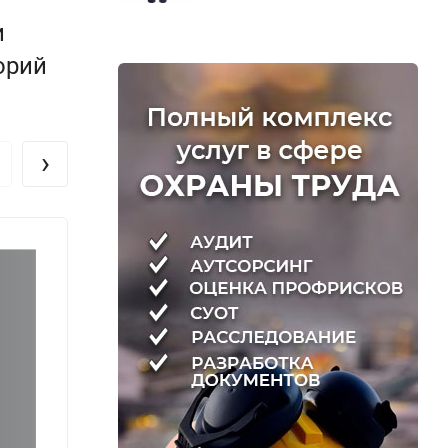
и
орий
›