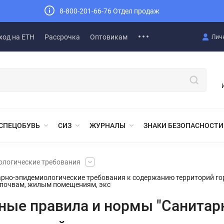
8-800-201-66-76 Отдел продаж
ход на ЕТН
Рассрочка
Оптовикам
Лич
СПЕЦОБУВЬ
СИЗ
ЖУРНАЛЫ
ЗНАКИ БЕЗОПАСНОСТИ
ологические требования
арно-эпидемиологические требования к содержанию территорий гор
 почвам, жилым помещениям, экс
рные правила и нормы "Санита