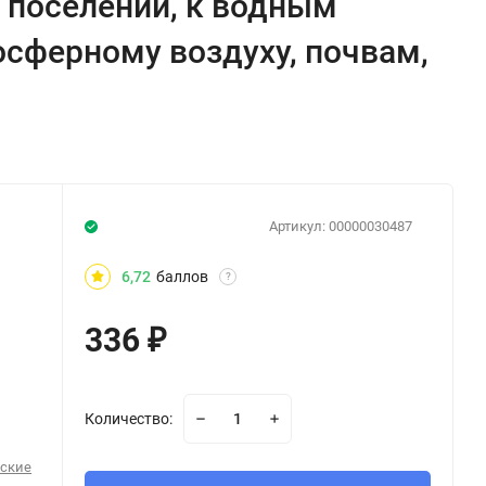
 поселений, к водным
осферному воздуху, почвам,
Артикул:
00000030487
6,72
баллов
?
336
₽
Количество:
еские