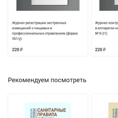
Журнал регистрации экстренных
Журнал контр
извещений о пищевых и
в аппаратах 
профессиональных отравлениях (форма
№ К-21)
361/у)
220
220
₽
₽
Рекомендуем посмотреть