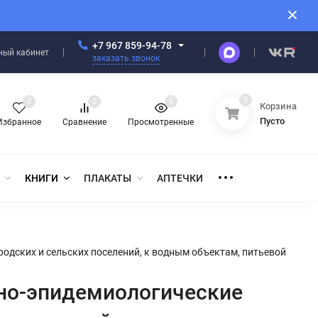
+7 967 859-94-78
ный кабинет
заказать звонок
0
0
0
0
Корзина
Пусто
Избранное
Сравнение
Просмотренные
КНИГИ
ПЛАКАТЫ
АПТЕЧКИ
одских и сельских поселений, к водным объектам, питьевой
рно-эпидемиологические