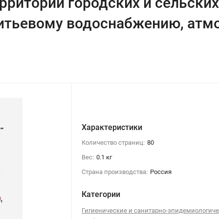
рриторий городских и сельских
питьевому водоснабжению, атм
Характеристики
Количество страниц:
80
Вес:
0.1 кг
Страна производства:
Россия
Категории
Гигиенические и санитарно-эпидемиологич