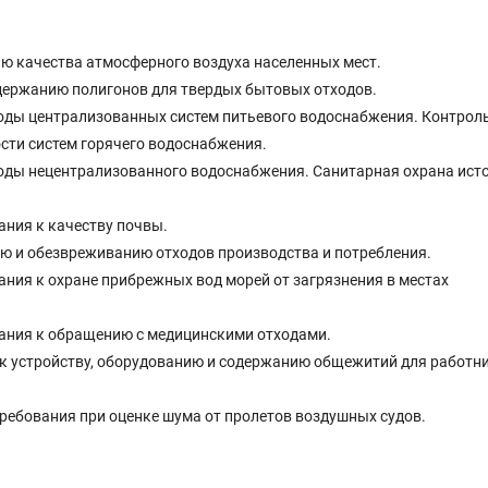
ию качества атмосферного воздуха населенных мест.
содержанию полигонов для твердых бытовых отходов.
 воды централизованных систем питьевого водоснабжения. Контрол
сти систем горячего водоснабжения.
 воды нецентрализованного водоснабжения. Санитарная охрана ист
ания к качеству почвы.
ию и обезвреживанию отходов производства и потребления.
ания к охране прибрежных вод морей от загрязнения в местах
вания к обращению с медицинскими отходами.
 к устройству, оборудованию и содержанию общежитий для работн
требования при оценке шума от пролетов воздушных судов.