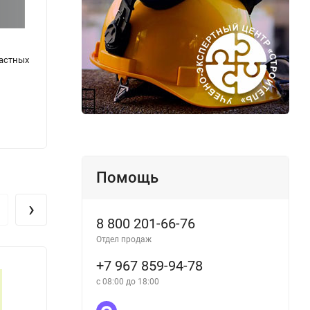
частных
Журнал вирусологических исследований
Журна
(сельхозучет, форма N 13-вет)
220
220
₽
Помощь
›
8 800 201-66-76
Отдел продаж
+7 967 859-94-78
с 08:00 до 18:00