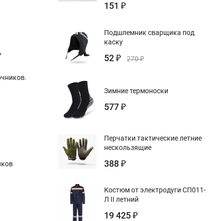
151
₽
Подшлемник сварщика под
каску
ь
52
₽
270
₽
очников.
Зимние термоноски
577
₽
Перчатки тактические летние
нескользящие
388
иков
₽
Костюм от электродуги СП011-
Л II летний
19 425
₽