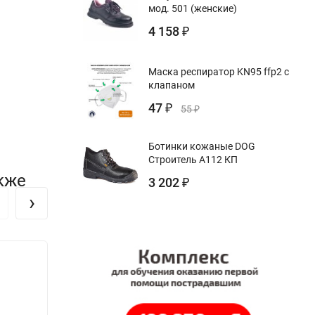
мод. 501 (женские)
4 158
₽
Маска респиратор KN95 ffp2 с
клапаном
47
₽
55
₽
Ботинки кожаные DOG
Строитель А112 КП
кже
3 202
₽
›