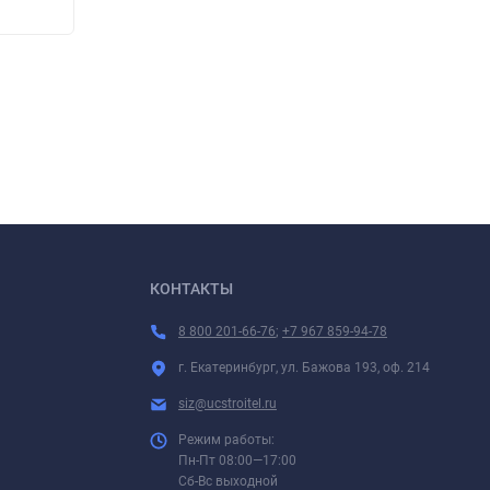
220
220
₽
КОНТАКТЫ
8 800 201-66-76
;
+7 967 859-94-78
г. Екатеринбург, ул. Бажова 193, оф. 214
siz@ucstroitel.ru
Режим работы:
Пн-Пт 08:00—17:00
Сб-Вс выходной