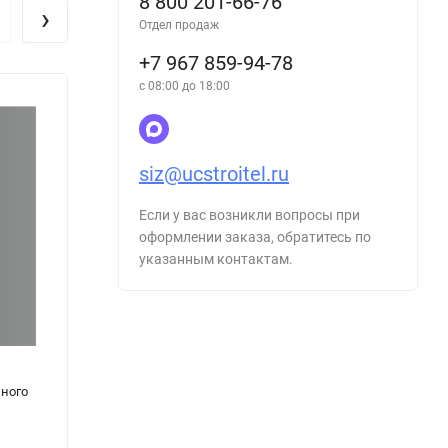
8 800 201-66-76
›
Отдел продаж
+7 967 859-94-78
с 08:00 до 18:00
siz@ucstroitel.ru
Если у вас возникли вопросы при
оформлении заказа, обратитесь по
указанным контактам.
ного
Журнал учета выдачи инструмента и
Журна
инвентаря