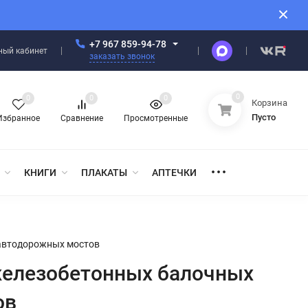
+7 967 859-94-78
ный кабинет
заказать звонок
0
0
0
0
Корзина
Пусто
Избранное
Сравнение
Просмотренные
КНИГИ
ПЛАКАТЫ
АПТЕЧКИ
 автодорожных мостов
железобетонных балочных
ов