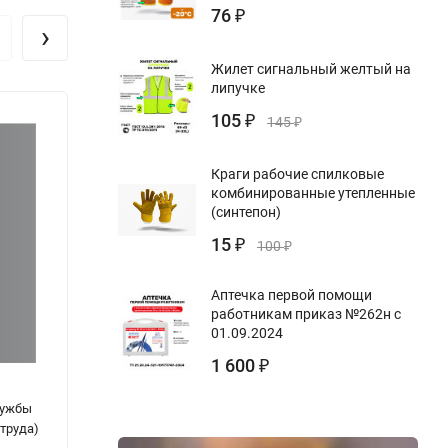
76
₽
›
Жилет сигнальный желтый на
липучке
105
₽
145
₽
Краги рабочие спилковые
комбинированные утепленные
(синтепон)
15
₽
100
₽
Аптечка первой помощи
работникам приказ №262н с
01.09.2024
1 600
₽
лужбы
Журнал учета больничных листов
Журна
труда)
стыко