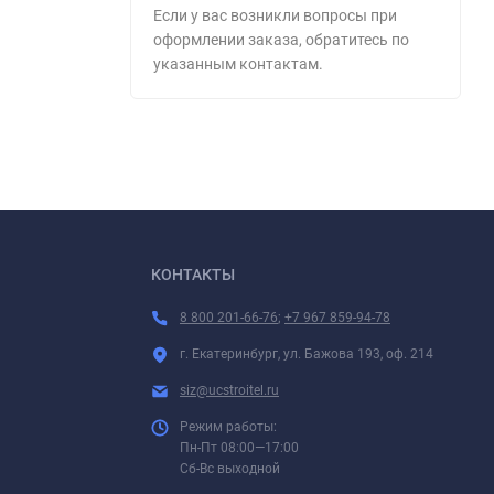
Если у вас возникли вопросы при
оформлении заказа, обратитесь по
указанным контактам.
КОНТАКТЫ
8 800 201-66-76
;
+7 967 859-94-78
г. Екатеринбург, ул. Бажова 193, оф. 214
siz@ucstroitel.ru
Режим работы:
Пн-Пт 08:00—17:00
Сб-Вс выходной