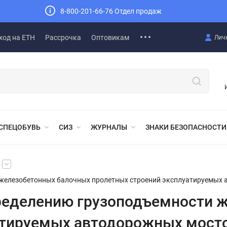
8-800-201-66-76 Отдел продаж
ход на ЕТН
Рассрочка
Оптовикам
Лич
СПЕЦОБУВЬ
СИЗ
ЖУРНАЛЫ
ЗНАКИ БЕЗОПАСНОСТИ
 железобетонных балочных пролетных строений эксплуатируемых
пределению грузоподъемности 
атируемых автодорожных мост