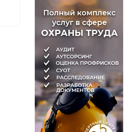
220
220
₽