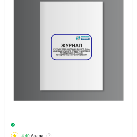
4,40
балла
?