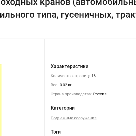
моходных кранов (автомобильн
льного типа, гусеничных, тра
Характеристики
Количество страниц:
16
Вес:
0.02 кг
Страна производства:
Россия
Категории
Подъемные сооружения
Тэги