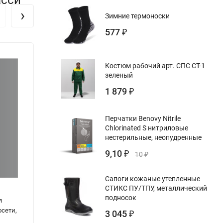
›
Зимние термоноски
577
₽
Костюм рабочий арт. СПС СТ-1
зеленый
1 879
₽
Перчатки Benovy Nitrile
Chlorinated S нитриловые
нестерильные, неопудренные
9,10
₽
10
₽
Сапоги кожаные утепленные
СТИКС ПУ/ТПУ, металлический
подносок
я
Журнал заявок
Журна
осети,
съемн
3 045
₽
и тар