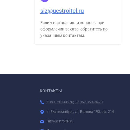
siz@ucstroitel.ru
Если у вас возникли вопросы при
оформлении заказа, обратитесь по
указанным контактам.
КОНТАКТЫ
8 800 201-66-76
;
+7 967 859-94-78
г. Екатеринбург, ул. Бажова 193, оф. 214
siz@ucstroitel.ru