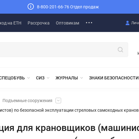
8-800-201-66-76 Отдел продаж
ход на ЕТН
Рассрочка
Оптовикам
Лич
СПЕЦОБУВЬ
СИЗ
ЖУРНАЛЫ
ЗНАКИ БЕЗОПАСНОСТИ
Подъемные сооружения
истов) по безопасной эксплуатации стреловых самоходных крано
кция для крановщиков (машинис