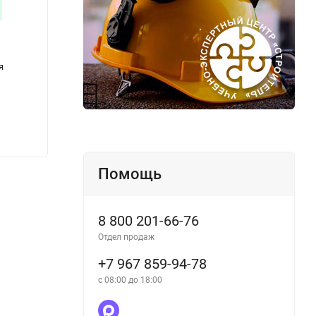
ПБ 07-436-02 Правила промышленной
РД 10
я
безопасности при освоении
строп
месторождений нефти на площадях
произ
залегания калийных солей
маши
139
139
₽
Помощь
8 800 201-66-76
Отдел продаж
+7 967 859-94-78
с 08:00 до 18:00