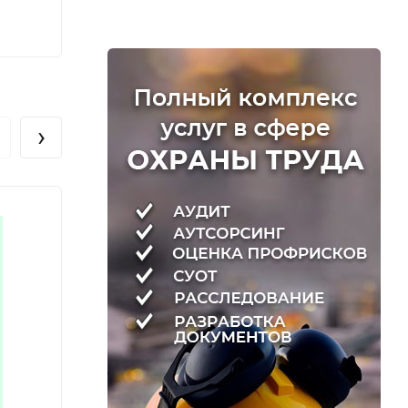
220
220
₽
›