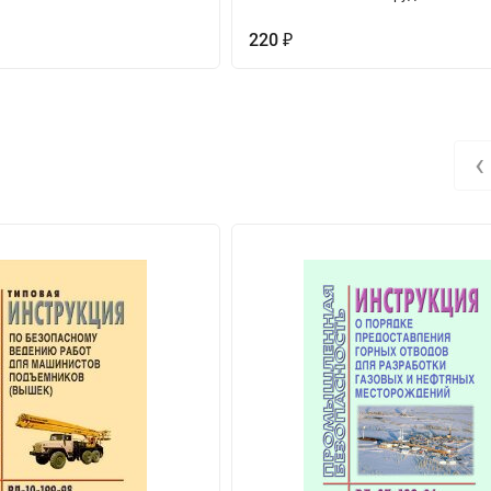
220
₽
‹