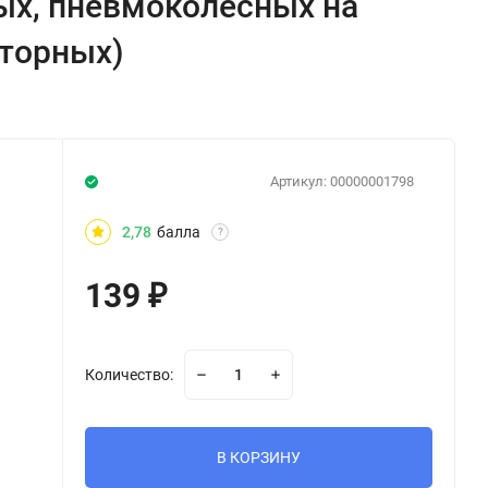
ых, пневмоколесных на
кторных)
Артикул:
00000001798
2,78
балла
?
139
₽
Количество:
В КОРЗИНУ