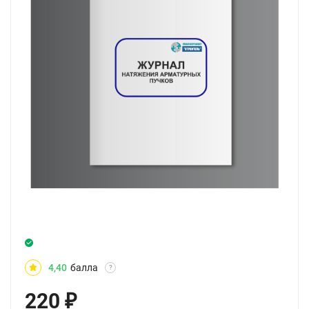
4,40
балла
?
220
₽