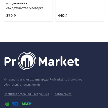
и содержанию
свидетельства о поверке
370
440
₽
₽
Интернет-магазин охраны труда ProMarket: комплексное
обеспечение предприятий.
|
Политика персональных данных
Карта сайта