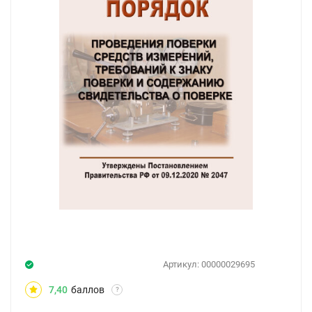
Артикул:
00000029695
7,40
баллов
?