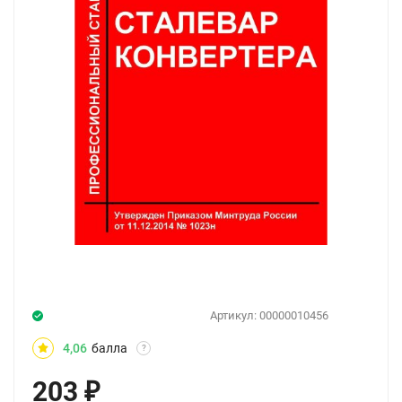
Артикул:
00000010456
4,06
балла
?
203
₽