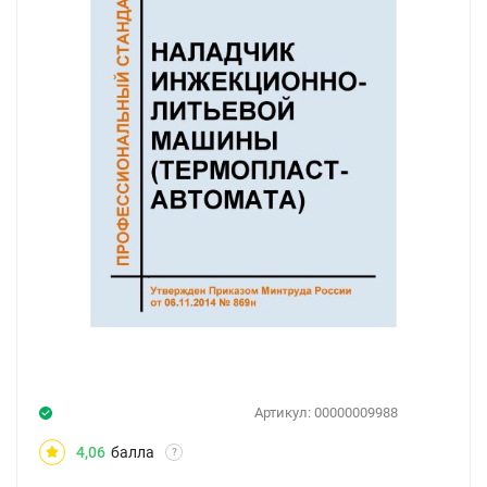
Артикул:
00000009988
4,06
балла
?