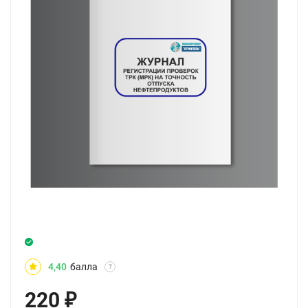
4,40
балла
?
220
₽