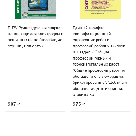
Б-TW Ручная дуговая сварка
Единый тарифно-
неплавящимся электродом в
квалификационный
защитных газах, (пособие, 48
справочник работ и
стр., цв., иллюстр.)
профессий рабочих. Выпуск
4. Разделы: "Общие
профессии горных и
горнокапитальных работ";
"Общие профессии работ по
обогащению, агломерации,
брикетированию"; "Добыча и
обогащение угля и сланца,
строительс
907
975
₽
₽