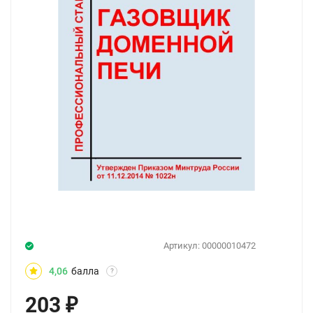
Артикул:
00000010472
4,06
балла
?
203
₽